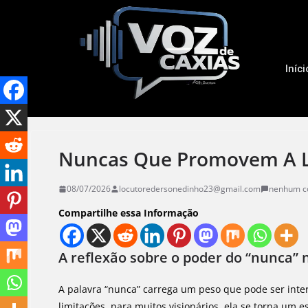
Iníci
Nuncas Que Promovem A L
08/07/2026
locutoredersonedinho23@gmail.com
nenhum c
Compartilhe essa Informação
A reflexão sobre o poder do “nunca” n
A palavra “nunca” carrega um peso que pode ser inte
limitações, para muitos visionários, ela se torna um