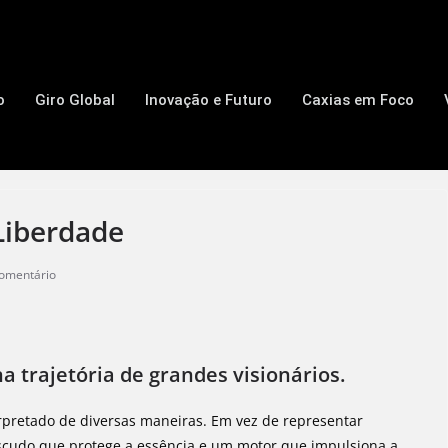
o
Giro Global
Inovação e Futuro
Caxias em Foco
iberdade
omentário
a trajetória de grandes visionários.
rpretado de diversas maneiras. Em vez de representar
 escudo que protege a essência e um motor que impulsiona a