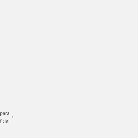
 para
icial