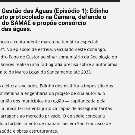
as
setas
 Gestão das Águas (Episódio 1): Edinho
jeto protocolado na Câmara, defende o
para
as do SAMAE e propõe consórcio
cima
l das águas.
ou
para
s nova e contundente maratona temática especial:
baixo
”. No episódio de estreia, veiculado neste domingo,
para
adro Papo de Gestor ao olhar comunitário da Sociologia do
aumentar
o Soares realiza uma radiografia precisa sobre a autonomia
ou
limite do Marco Legal do Saneamento até 2033.
diminuir
o
 eleitorais velados, Edinho desmistifica a imposição dos
volume.
or detalha a engenharia do projeto de sua autoria, o
união dos municípios da região — capitaneada pela
 a única ferramenta jurídica capaz de assegurar tarifas
s barragens ao mercado privado. O episódio conecta a
o o fortalecimento de mananciais em São Francisco de
saúde e obras estruturantes.