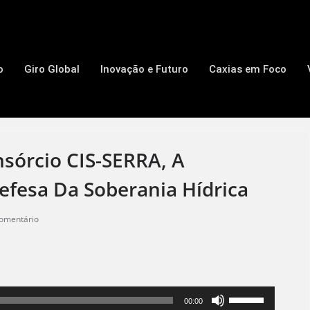
o
Giro Global
Inovação e Futuro
Caxias em Foco
sórcio CIS-SERRA, A
fesa Da Soberania Hídrica
omentário
Use
00:00