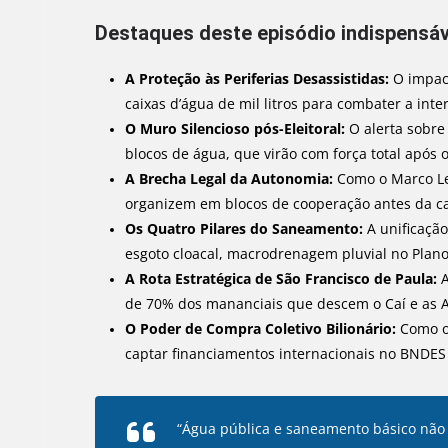
Destaques deste episódio indispensáve
A Proteção às Periferias Desassistidas:
O impac
caixas d’água de mil litros para combater a inte
O Muro Silencioso pós-Eleitoral:
O alerta sobre
blocos de água, que virão com força total após 
A Brecha Legal da Autonomia:
Como o Marco Le
organizem em blocos de cooperação antes da ca
Os Quatro Pilares do Saneamento:
A unificação
esgoto cloacal, macrodrenagem pluvial no Plano D
A Rota Estratégica de São Francisco de Paula:
A
de 70% dos mananciais que descem o Caí e as A
O Poder de Compra Coletivo Bilionário:
Como o 
captar financiamentos internacionais no BNDES 
“Água pública e saneamento básico não