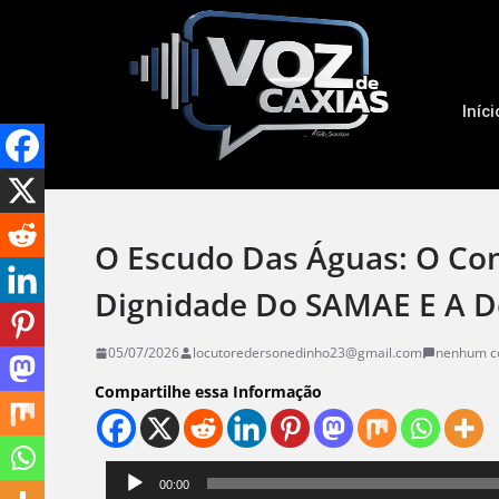
Iníci
O Escudo Das Águas: O Con
Dignidade Do SAMAE E A De
05/07/2026
locutoredersonedinho23@gmail.com
nenhum c
Compartilhe essa Informação
Tocador
00:00