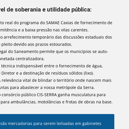
l de soberania e utilidade pública:
to real do programa do SAMAE Caxias de fornecimento de
rmitência e a baixa pressão nas vilas carentes.
 o arrefecimento temporário das discussões estaduais dos
o pleito devido aos prazos estourados.
gal do Saneamento permite que os municípios se auto-
netada centralizadora.
 técnica indispensável entre o fornecimento de água,
iretor e a destinação de resíduos sólidos (lixo).
 relevância vital de blindar o território onde nascem mais
ntas para abastecer a nossa metrópole da Serra.
consórcio público CIS-SERRA ganha musculatura para
para ambulâncias, motolâncias e frotas de obras na base.
 são mercadorias para serem leiloadas em gabinetes