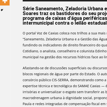
de
áudio
Série Saneamento, Zeladoria Urbana e
Soares traz os bastidores do seu pro
programa de caixas d'água periféric
intermunicipal contra o leilão estadua
O portal Voz de Caxias coloca nos trilhos a sua mai
“Saneamento, Zeladoria Urbana e a Gestão das Águas
fundindo os indicadores de direito financeiro do qu
Cotidiano, o analista, conselheiro e colunista Edinh
municipal na gestão dos recursos hídricos face ao 
Afastando-se de discussões superficiais ou discursos
blocos regionais de água por parte do Estado. O aut
consórcio público CIS-SERRA, demonstrando como a 
expertise técnica e tecnológica do SAMAE Caxias — é
irrisórias e universalizar o esgoto sem transferir a
macrodrenagem urbana à dignidade social, propond
Paula e redes integradas de compensação fiscal em 