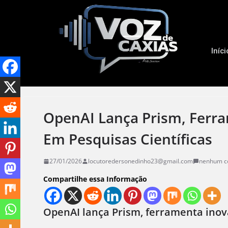
Iníci
OpenAI Lança Prism, Ferra
Em Pesquisas Científicas
27/01/2026
locutoredersonedinho23@gmail.com
nenhum c
Compartilhe essa Informação
OpenAI lança Prism, ferramenta inova