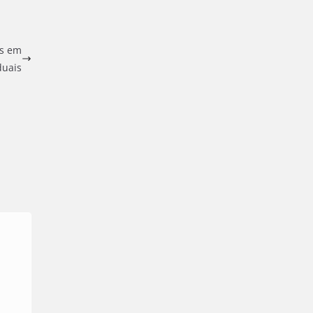
as em
duais