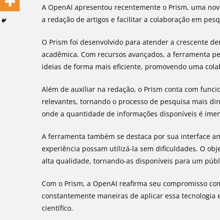
A OpenAI apresentou recentemente o Prism, uma nova f
a redação de artigos e facilitar a colaboração em pesqu
O Prism foi desenvolvido para atender a crescente de
acadêmica. Com recursos avançados, a ferramenta p
ideias de forma mais eficiente, promovendo uma col
Além de auxiliar na redação, o Prism conta com func
relevantes, tornando o processo de pesquisa mais din
onde a quantidade de informações disponíveis é imensa
A ferramenta também se destaca por sua interface am
experiência possam utilizá-la sem dificuldades. O ob
alta qualidade, tornando-as disponíveis para um púb
Com o Prism, a OpenAI reafirma seu compromisso com 
constantemente maneiras de aplicar essa tecnologia
científico.