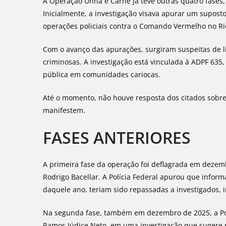
A Operação Unha e Carne já teve outras quatro fases
Inicialmente, a investigação visava apurar um supost
operações policiais contra o Comando Vermelho no Rio
Com o avanço das apurações, surgiram suspeitas de 
criminosas. A investigação está vinculada à ADPF 635
pública em comunidades cariocas.
Até o momento, não houve resposta dos citados sobre a
manifestem.
FASES ANTERIORES
A primeira fase da operação foi deflagrada em dezemb
Rodrigo Bacellar. A Polícia Federal apurou que infor
daquele ano, teriam sido repassadas a investigados, 
Na segunda fase, também em dezembro de 2025, a Po
Ramos Júdice Neto, em uma investigação que sugere 