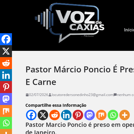
Iníci
Pastor Márcio Poncio É Pr
E Carne
02/07/2026
locutoredersonedinho23@gmail.com
nenhum c
Compartilhe essa Informação
Pastor Marcio Poncio é preso em ope
de Janeiro.