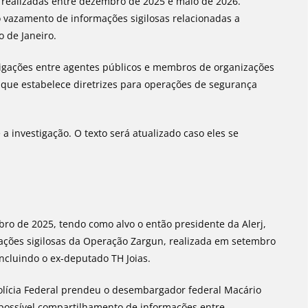
, realizadas entre dezembro de 2025 e maio de 2026.
o vazamento de informações sigilosas relacionadas a
 de Janeiro.
ligações entre agentes públicos e membros de organizações
, que estabelece diretrizes para operações de segurança
 investigação. O texto será atualizado caso eles se
ro de 2025, tendo como alvo o então presidente da Alerj,
mações sigilosas da Operação Zargun, realizada em setembro
incluindo o ex-deputado TH Joias.
lícia Federal prendeu o desembargador federal Macário
possível compartilhamento de informações entre