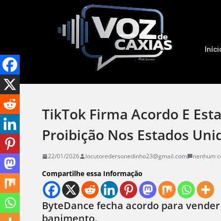
Iníci
TikTok Firma Acordo E Est
Proibição Nos Estados Uni
22/01/2026
locutoredersonedinho23@gmail.com
nenhum c
Compartilhe essa Informação
ByteDance fecha acordo para vender f
banimento.