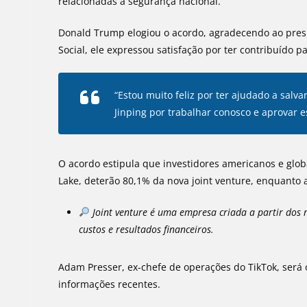
relacionadas à segurança nacional.
Donald Trump elogiou o acordo, agradecendo ao pres
Social, ele expressou satisfação por ter contribuído 
“Estou muito feliz por ter ajudado a salva
Jinping por trabalhar conosco e aprovar e
O acordo estipula que investidores americanos e globa
Lake, deterão 80,1% da nova joint venture, enquanto
Joint venture é uma empresa criada a partir dos
custos e resultados financeiros.
Adam Presser, ex-chefe de operações do TikTok, ser
informações recentes.