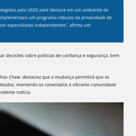
otegidos pela USDS Joint Venture em um ambiente de
e implementará um programa robusto de privacidade de
por especialistas independentes”, afirma um
ar decisões sobre políticas de confiança e segurança, bem
Shou Chew, destacou que a mudança permitirá que os
onteúdos, mantendo-se conectados à vibrante comunidade
celente notícia.