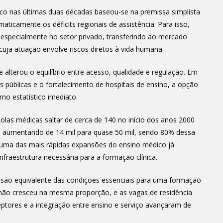
co nas últimas duas décadas baseou-se na premissa simplista
icamente os déficits regionais de assistência. Para isso,
a, especialmente no setor privado, transferindo ao mercado
cuja atuação envolve riscos diretos à vida humana.
e alterou o equilíbrio entre acesso, qualidade e regulação. Em
es públicas e o fortalecimento de hospitais de ensino, a opção
rno estatístico imediato.
olas médicas saltar de cerca de 140 no início dos anos 2000
s aumentando de 14 mil para quase 50 mil, sendo 80% dessa
é uma das mais rápidas expansões do ensino médico já
raestrutura necessária para a formação clínica.
ão equivalente das condições essenciais para uma formação
 não cresceu na mesma proporção, e as vagas de residência
ptores e a integração entre ensino e serviço avançaram de