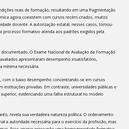
ndições reais de formação, resultando em uma fragmentação
dêmica agora coexistem com cursos recém-criados, muitos
vidade docente. A autorização estatal, nesses casos, tornou-
o processo formativo atenda aos padrões exigidos pela
tá documentado. O Exame Nacional de Avaliação da Formação
avaliados apresentaram desempenho insatisfatório,
a mínima necessária.
nte, com o baixo desempenho concentrando-se em cursos
 instituições privadas. Em contraste, universidades públicas e
superior, evidenciando uma falha estrutural no modelo
nto, revela sua verdadeira natureza política. O ordenamento
onal a autoridade necessária para o exercício da profissão, mas
imas. Esse arranjo pressupõe uma homogeneidade formativa