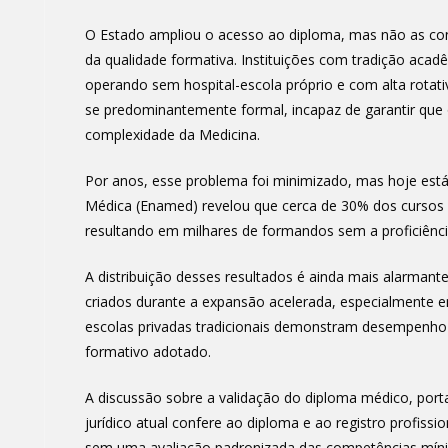
O Estado ampliou o acesso ao diploma, mas não as co
da qualidade formativa. Instituições com tradição aca
operando sem hospital-escola próprio e com alta rotati
se predominantemente formal, incapaz de garantir que 
complexidade da Medicina.
Por anos, esse problema foi minimizado, mas hoje es
Médica (Enamed) revelou que cerca de 30% dos cursos 
resultando em milhares de formandos sem a proficiênci
A distribuição desses resultados é ainda mais alarma
criados durante a expansão acelerada, especialmente em
escolas privadas tradicionais demonstram desempenho 
formativo adotado.
A discussão sobre a validação do diploma médico, porta
jurídico atual confere ao diploma e ao registro profissi
sem uma avaliação padronizada das competências mín