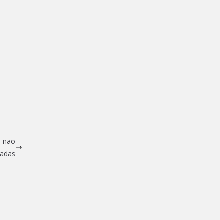
e não
tadas